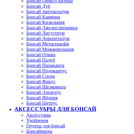
Бонсай Гинкго Билоба
Бонсай Дуб
Бонсай Зантоксилум
Бонсай Кармона
Бонсай Кизильник
Бонсай Лжелиственница
Бонсай Лигуструм
Бонсай Лоропеталум
Бонсай Метасеквойя
Бонсай Можжевельник
Бонсай Олива
Бонсай Падуб
Бонсай Пираканта
Бонсай Подокарпус
Бонсай Сосна
Бонсай Фикус
Бонсай Шелковица
Бонсай Элеагнус
Бонсай Яблоня
Бонсай Цитрус
АКСЕССУАРЫ ДЛЯ БОНСАЙ
Аксессуары
Удобрения
Грунты для бонсай
Бонсайницы