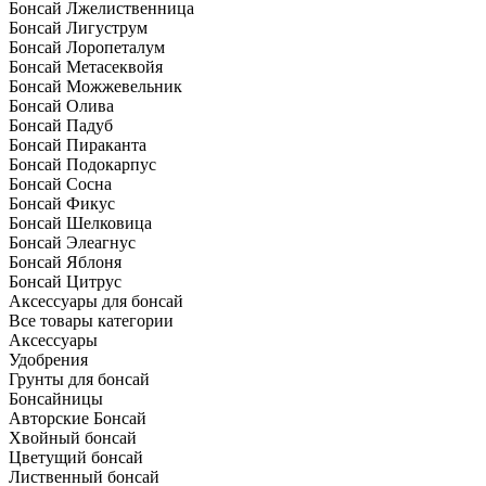
Бонсай Лжелиственница
Бонсай Лигуструм
Бонсай Лоропеталум
Бонсай Метасеквойя
Бонсай Можжевельник
Бонсай Олива
Бонсай Падуб
Бонсай Пираканта
Бонсай Подокарпус
Бонсай Сосна
Бонсай Фикус
Бонсай Шелковица
Бонсай Элеагнус
Бонсай Яблоня
Бонсай Цитрус
Аксессуары для бонсай
Все товары категории
Аксессуары
Удобрения
Грунты для бонсай
Бонсайницы
Авторские Бонсай
Хвойный бонсай
Цветущий бонсай
Лиственный бонсай