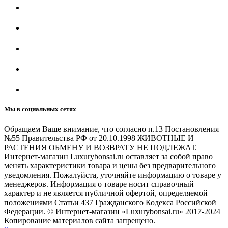
Мы в социальных сетях
Обращаем Ваше внимание, что согласно п.13 Постановления
№55 Правительства РФ от 20.10.1998 ЖИВОТНЫЕ И
РАСТЕНИЯ ОБМЕНУ И ВОЗВРАТУ НЕ ПОДЛЕЖАТ.
Интернет-магазин Luxurybonsai.ru оставляет за собой право
менять характеристики товара и цены без предварительного
уведомления. Пожалуйста, уточняйте информацию о товаре у
менеджеров. Информация о товаре носит справочный
характер и не является публичной офертой, определяемой
положениями Статьи 437 Гражданского Кодекса Российской
Федерации. © Интернет-магазин «Luxurybonsai.ru» 2017-2024
Копирование материалов сайта запрещено.