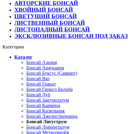
АВТОРСКИЕ БОНСАЙ
ХВОЙНЫЙ БОНСАЙ
ЦВЕТУЩИЙ БОНСАЙ
ЛИСТВЕННЫЙ БОНСАЙ
ЛИСТОПАДНЫЙ БОНСАЙ
ЭКСКЛЮЗИВНЫЕ БОНСАИ ПОД ЗАКАЗ
Категории
Каталог
Бонсай Азалия
Бонсай Араукария
Бонсай Буксус (Самшит)
Бонсай Вяз
Бонсай Гранат
Бонсай Гинкго Билоба
Бонсай Дуб
Бонсай Зантоксилум
Бонсай Кармона
Бонсай Кизильник
Бонсай Лжелиственница
Бонсай Лигуструм
Бонсай Лоропеталум
Бонсай Метасеквойя