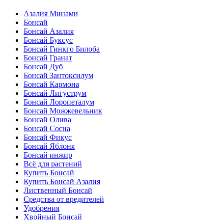
Азалия Минами
Бонсай
Бонсай Азалия
Бонсай Буксус
Бонсай Гинкго Билоба
Бонсай Гранат
Бонсай Дуб
Бонсай Зантоксилум
Бонсай Кармона
Бонсай Лигуструм
Бонсай Лоропеталум
Бонсай Можжевельник
Бонсай Олива
Бонсай Сосна
Бонсай Фикус
Бонсай Яблоня
Бонсай инжир
Всё для растений
Купить Бонсай
Купить Бонсай Азалия
Лиственный Бонсай
Средства от вредителей
Удобрения
Хвойный Бонсай