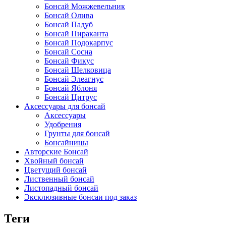
Бонсай Можжевельник
Бонсай Олива
Бонсай Падуб
Бонсай Пираканта
Бонсай Подокарпус
Бонсай Сосна
Бонсай Фикус
Бонсай Шелковица
Бонсай Элеагнус
Бонсай Яблоня
Бонсай Цитрус
Аксессуары для бонсай
Аксессуары
Удобрения
Грунты для бонсай
Бонсайницы
Авторские Бонсай
Хвойный бонсай
Цветущий бонсай
Лиственный бонсай
Листопадный бонсай
Эксклюзивные бонсаи под заказ
Теги