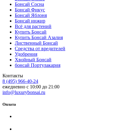
Бонсай Сосна
Бонсай Фикус
Бонсай Яблоня
Бонсай инжир
Всё для растений
Купить Бонсай
Купить Бонсай Азалия
Лиственный Бонсай
Средства от вредителей
Удобрения
Хвойный Бонсай
бонсай Портулакария
Контакты
8 (495) 966-40-24
ежедневно с 10:00 до 21:00
info@luxurybonsai.ru
Оплата