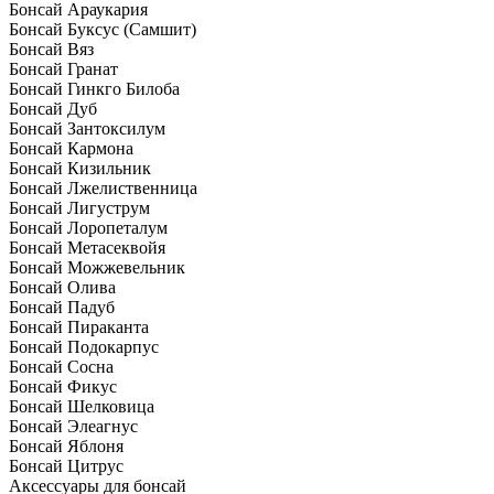
Бонсай Араукария
Бонсай Буксус (Самшит)
Бонсай Вяз
Бонсай Гранат
Бонсай Гинкго Билоба
Бонсай Дуб
Бонсай Зантоксилум
Бонсай Кармона
Бонсай Кизильник
Бонсай Лжелиственница
Бонсай Лигуструм
Бонсай Лоропеталум
Бонсай Метасеквойя
Бонсай Можжевельник
Бонсай Олива
Бонсай Падуб
Бонсай Пираканта
Бонсай Подокарпус
Бонсай Сосна
Бонсай Фикус
Бонсай Шелковица
Бонсай Элеагнус
Бонсай Яблоня
Бонсай Цитрус
Аксессуары для бонсай