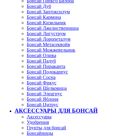
Бонсай Гинкго Билоба
Бонсай Дуб
Бонсай Зантоксилум
Бонсай Кармона
Бонсай Кизильник
Бонсай Лжелиственница
Бонсай Лигуструм
Бонсай Лоропеталум
Бонсай Метасеквойя
Бонсай Можжевельник
Бонсай Олива
Бонсай Падуб
Бонсай Пираканта
Бонсай Подокарпус
Бонсай Сосна
Бонсай Фикус
Бонсай Шелковица
Бонсай Элеагнус
Бонсай Яблоня
Бонсай Цитрус
АКСЕССУАРЫ ДЛЯ БОНСАЙ
Аксессуары
Удобрения
Грунты для бонсай
Бонсайницы