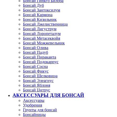
Бонсай Гинкго Билоба
Бонсай Дуб
Бонсай Зантоксилум
Бонсай Кармона
Бонсай Кизильник
Бонсай Лжелиственница
Бонсай Лигуструм
Бонсай Лоропеталум
Бонсай Метасеквойя
Бонсай Можжевельник
Бонсай Олива
Бонсай Падуб
Бонсай Пираканта
Бонсай Подокарпус
Бонсай Сосна
Бонсай Фикус
Бонсай Шелковица
Бонсай Элеагнус
Бонсай Яблоня
Бонсай Цитрус
АКСЕССУАРЫ ДЛЯ БОНСАЙ
Аксессуары
Удобрения
Грунты для бонсай
Бонсайницы