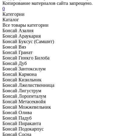
Копирование материалов сайта запрещено.
0
Категории
Каталог
Все товары категории
Бонсай Азалия
Бонсай Араукария
Бонсай Буксус (Самшит)
Бонсай Вяз
Бонсай Гранат
Бонсай Гинкго Билоба
Бонсай Дуб
Бонсай Зантоксилум
Бонсай Кармона
Бонсай Кизильник
Бонсай Лжелиственница
Бонсай Лигуструм
Бонсай Лоропеталум
Бонсай Метасеквойя
Бонсай Можжевельник
Бонсай Олива
Бонсай Падуб
Бонсай Пираканта
Бонсай Подокарпус
Бонсай Сосна