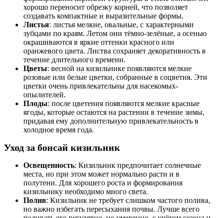
хорошо переносит обрезку корней, что позволяет
создавать компактные и выразительные формы.
Листья
: листья мелкие, овальные, с характерными
зубцами по краям. Летом они тёмно-зелёные, а осенью
окрашиваются в яркие оттенки красного или
оранжевого цвета. Листва сохраняет декоративность в
течение длительного времени.
Цветы
: весной на кизильнике появляются мелкие
розовые или белые цветки, собранные в соцветия. Эти
цветки очень привлекательны для насекомых-
опылителей.
Плоды
: после цветения появляются мелкие красные
ягоды, которые остаются на растении в течение зимы,
придавая ему дополнительную привлекательность в
холодное время года.
Уход за бонсай кизильник
Освещенность
: Кизильник предпочитает солнечные
места, но при этом может нормально расти и в
полутени. Для хорошего роста и формирования
кизильнику необходимо много света.
Полив
: Кизильник не требует слишком частого полива,
но важно избегать пересыхания почвы. Лучше всего
поливать его регулярно, но умеренно, с учётом сезона и