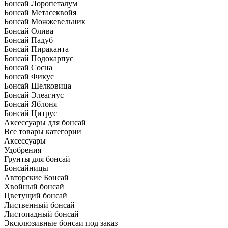
Бонсай Лоропеталум
Бонсай Метасеквойя
Бонсай Можжевельник
Бонсай Олива
Бонсай Падуб
Бонсай Пираканта
Бонсай Подокарпус
Бонсай Сосна
Бонсай Фикус
Бонсай Шелковица
Бонсай Элеагнус
Бонсай Яблоня
Бонсай Цитрус
Аксессуары для бонсай
Все товары категории
Аксессуары
Удобрения
Грунты для бонсай
Бонсайницы
Авторские Бонсай
Хвойный бонсай
Цветущий бонсай
Лиственный бонсай
Листопадный бонсай
Эксклюзивные бонсаи под заказ