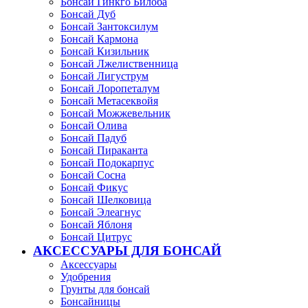
Бонсай Гинкго Билоба
Бонсай Дуб
Бонсай Зантоксилум
Бонсай Кармона
Бонсай Кизильник
Бонсай Лжелиственница
Бонсай Лигуструм
Бонсай Лоропеталум
Бонсай Метасеквойя
Бонсай Можжевельник
Бонсай Олива
Бонсай Падуб
Бонсай Пираканта
Бонсай Подокарпус
Бонсай Сосна
Бонсай Фикус
Бонсай Шелковица
Бонсай Элеагнус
Бонсай Яблоня
Бонсай Цитрус
АКСЕССУАРЫ ДЛЯ БОНСАЙ
Аксессуары
Удобрения
Грунты для бонсай
Бонсайницы