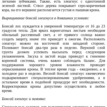
легкими зубчиками. Также, есть элеагнус с однотонной
зеленой листвой. Ствол дерева покрывает серо-коричневая
кора, на его вершине располагается густая и пышная крона.
Выращивание бонсай элеагнуса в домашних условиях:
Бонсай лох нуждается в умеренной температуре от 16 до 23
градусов тепла. Для ярких вариегатных листьев необходим
обильный рассеянный свет, а от прямого солнца важно
создать защиту, иначе это приведет к ожогам. Расположить
элеагнус можно на восточной или западной стороне.
Поливают бонсай два-три раза в неделю. Верхний слой
грунта должен успевать высыхать перед следующим
увлажнением. Засуха и застой воды приведут к гниению
корневой системы, очень важно соблюдать баланс. Для
поддержания хорошего уровня влажности проводят
опрыскивания кроны. В теплое время года - ежедневно, а в
холодное раз в неделю. Весной бонсай элеагнус ежемесячно
подкармливают специализированными удобрениями, а в
остальное время в подобной процедуре нет необходимости.
Корректировки кроны допустимо осуществлять в любое
время.
Бонсай элеагнус и зимовка:
Специальные условия для выращивания элеагнуса в зимнее